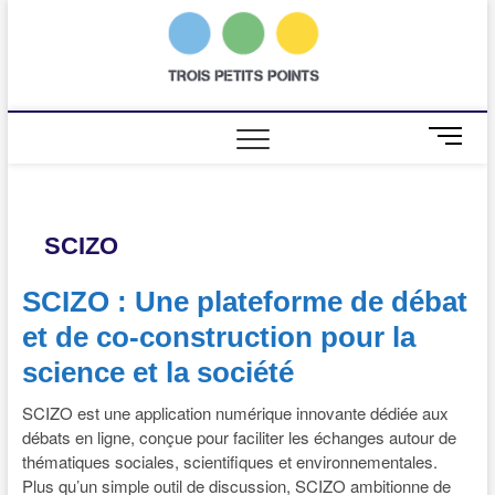
Skip
to
trois
AGENCE DE
content
COMMUNICATION
SCIENTIFIQUE
petits
points
M
e
n
u
B
SCIZO
u
t
SCIZO : Une plateforme de débat
t
o
et de co-construction pour la
n
science et la société
SCIZO est une application numérique innovante dédiée aux
débats en ligne, conçue pour faciliter les échanges autour de
thématiques sociales, scientifiques et environnementales.
Plus qu’un simple outil de discussion, SCIZO ambitionne de