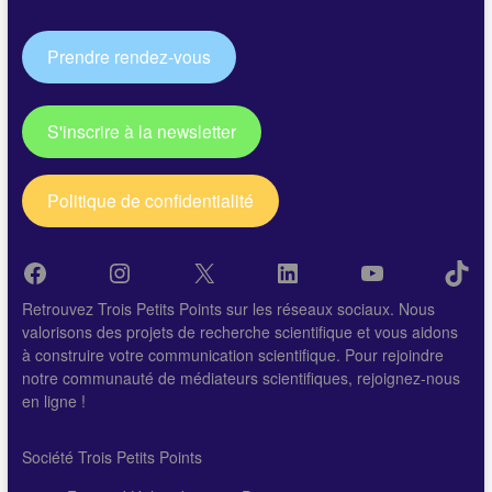
Prendre rendez-vous
S'inscrire à la newsletter
Politique de confidentialité
Facebook
Instagram
X
LinkedIn
YouTube
Tik
Retrouvez Trois Petits Points sur les réseaux sociaux. Nous
valorisons des projets de recherche scientifique et vous aidons
à construire votre communication scientifique. Pour rejoindre
notre communauté de médiateurs scientifiques, rejoignez-nous
en ligne !
Société Trois Petits Points