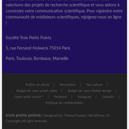
valorisons des projets de recherche scientifique et vous aidons à
construire votre communication scientifique. Pour rejoindre notre
communauté de médiateurs scientifiques, rejoignez-nous en ligne
!
Société Trois Petits Points
5, rue Fernand Holweck 75014 Paris
Paris, Toulouse, Bordeaux, Marseille
Publier un article
Newsletter
Nos valeurs
Budget de votre projet vidéo
Budget de votre Motion design
Quels outils choisir ?
Facebook
Instagram
Linkedin
Politique de confidentialité
trois petits points
| Designed by:
Theme Freesia
|
WordPress
| ©
Copyright All right reserved