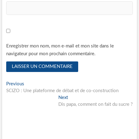
Enregistrer mon nom, mon e-mail et mon site dans le
navigateur pour mon prochain commentaire.
Navigation
Previous
Previous
post:
SCIZO : Une plateforme de débat et de co-construction
de
Next
Next
l’article
post:
Dis papa, comment on fait du sucre ?