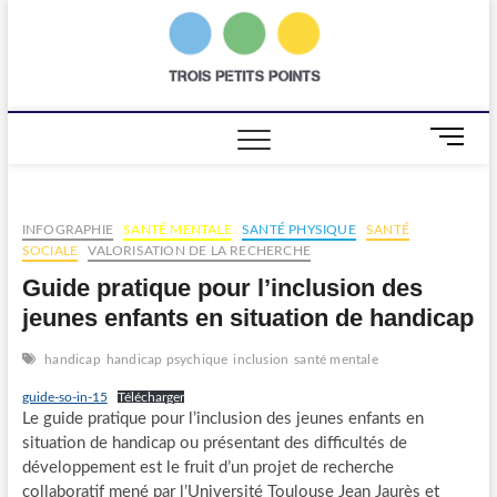
Skip
to
trois
AGENCE DE
content
COMMUNICATION
SCIENTIFIQUE
petits
points
M
e
n
u
INFOGRAPHIE
SANTÉ MENTALE
SANTÉ PHYSIQUE
SANTÉ
B
SOCIALE
VALORISATION DE LA RECHERCHE
u
t
Guide pratique pour l’inclusion des
t
jeunes enfants en situation de handicap
o
n
handicap
handicap psychique
inclusion
santé mentale
guide-so-in-15
Télécharger
Le guide pratique pour l’inclusion des jeunes enfants en
situation de handicap ou présentant des difficultés de
développement est le fruit d’un projet de recherche
collaboratif mené par l’Université Toulouse Jean Jaurès et