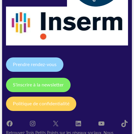
Prendre rendez-vous
S'inscrire à la newsletter
Politique de confidentialité
Facebook
Instagram
X
LinkedIn
YouTube
TikT
Retrouvez Trois Petits Points sur les réseaux sociaux. Nous