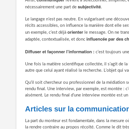
Ainsi,
revient à sélectionner, simplifier,
subjectivité
nécessairement une part de
.
Le langage n’est pas neutre. En vulgarisant une découv
récits accessibles, on influence la manière dont elle se
orienter
un exemple, c’est déjà
le message. On ne trans
influencée par des c
adaptée, contextualisée, et donc
Diffuser et façonner l’information :
c’est toujours un
Une fois la matière scientifique collectée, il s’agit de l
autre que celui ayant réalisé la recherche. L’objet qui v
Qu’il soit chercheur ou professionnel de la médiation sc
rendu final. Une interview, par exemple, est montée : c
aisément. Le rendu final d’une interview montée est un
Articles sur la communication
La part du monteur est fondamentale, dans la mesure où, 
la rendre contraire au propos récolté. Comme le dit trè