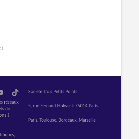
 !
dIn
ouTube
TikTok
Société Trois Petits Points
les réseaux
5, rue Fernand Holweck 75014 Paris
ets de
dons à
Paris, Toulouse, Bordeaux, Marseille
ifiques,