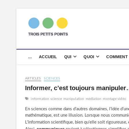
Skip
to
content
trois petits p
AGENCE DE COMMUNICATION SC
…
ACCUEIL
QUI
QUOI
COMMENT
ARTICLES
SCIENCES
Informer, c’est toujours manipule
information science
manipulation
médiation
montage vidéo
En sciences comme dans d’autres domaines, l’idée d’une
mathématique, est une illusion. Lorsque nous communiqu
L’information scientifique, bien qu’elle soit rigoureuse,
communiquer