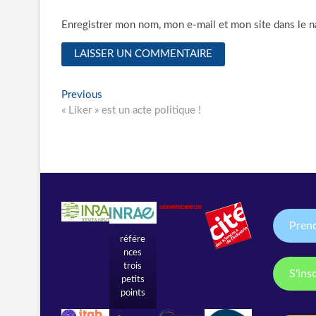
Enregistrer mon nom, mon e-mail et mon site dans le 
Navigation
Previous
Previous
post:
« Liker » est un acte politique !
de
l’article
Pren
référe
nces
trois
S'ins
petits
points