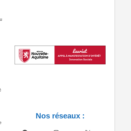
ou
é
Nos réseaux :
e