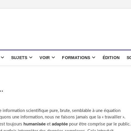
oints
IENTIFIQUE
SUJETS
VOIR
FORMATIONS
ÉDITION
S
r…
 information scientifique pure, brute, semblable à une équation
ons une information, nous ne faisons jamais que la « travailler ».
humanisée
adaptée
 est toujours
et
pour être comprise par le public.