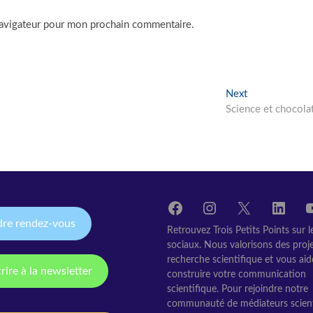
navigateur pour mon prochain commentaire.
Next
Next
post:
Science et chocolat
Facebook
Instagram
X
Linke
Y
dre rendez-vous
Retrouvez Trois Petits Points sur 
sociaux. Nous valorisons des proj
recherche scientifique et vous ai
crire à la newsletter
construire votre communication
scientifique. Pour rejoindre notre
communauté de médiateurs scient