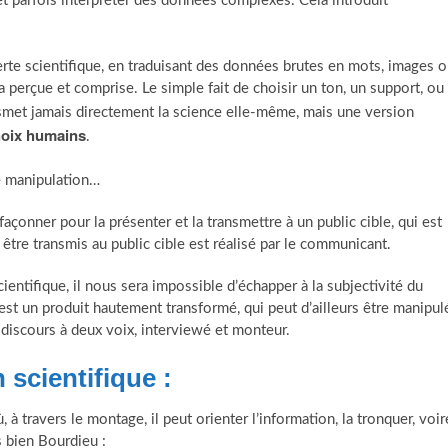
 et parfois interpréter des données complexes. Cela introduit
erte scientifique, en traduisant des données brutes en mots, images 
ra perçue et comprise. Le simple fait de choisir un ton, un support, ou
met jamais directement la science elle-même, mais une version
hoix humains
.
e manipulation…
a façonner pour la présenter et la transmettre à un public cible, qui est
a être transmis au public cible est réalisé par le communicant.
ientifique, il nous sera impossible d’échapper à la subjectivité du
’est un produit hautement transformé, qui peut d’ailleurs être manipul
 discours à deux voix, interviewé et monteur.
 scientifique :
à travers le montage, il peut orienter l’information, la tronquer, voir
s bien Bourdieu :