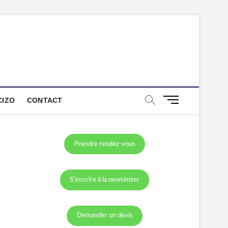
M
CIZO
CONTACT
e
n
u
B
Prendre rendez-vous
u
t
t
S'inscrire à la newsletter
o
n
Demander un devis