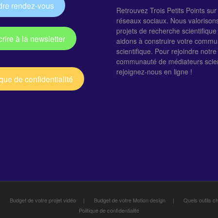
dre rendez-vous
Retrouvez Trois Petits Points sur
réseaux sociaux. Nous valorison
projets de recherche scientifique
crire à la newsletter
aidons à construire votre commu
scientifique. Pour rejoindre notre
communauté de médiateurs scien
rejoignez-nous en ligne !
ique de confidentialité
Budget de votre projet vidéo
Budget de votre Motion design
Quels outils ch
Politique de confidentialité