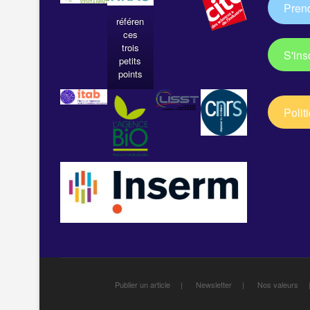
Pren
référen
ces
trois
S'ins
petits
points
Polit
Publier un article
Newsletter
Nos valeurs