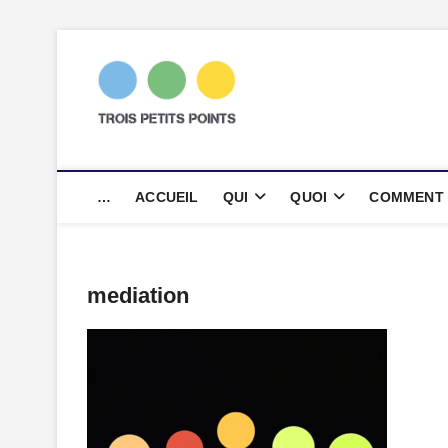
Skip
to
content
trois petits p
AGENCE DE COMMUNICATION SC
…
ACCUEIL
QUI
QUOI
COMMENT
mediation