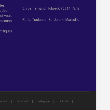
 les
5, rue Fernand Holweck 75014 Paris
s des
 et vous
Paris, Toulouse, Bordeaux, Marseille
nication
tifiques,
oisir ?
Facebook
Instagram
Linkedin