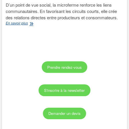
D’un point de vue social, la microferme renforce les liens
communautaires. En favorisant les circuits courts, elle crée
des relations directes entre producteurs et consommateurs.
Qu’est-
En savoir plus
ce
qu’une
microferme
en
1
minute
chrono
!
Prendre rendez-vous
S'inscrire à la newsletter
Demander un devis