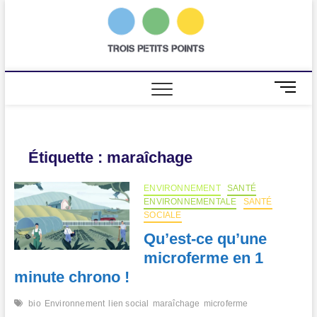
Skip
to
trois
AGENCE DE
content
COMMUNICATION
SCIENTIFIQUE
petits
points
M
e
n
u
B
Étiquette :
maraîchage
u
t
ENVIRONNEMENT
SANTÉ
t
ENVIRONNEMENTALE
SANTÉ
o
SOCIALE
n
Qu’est-ce qu’une
microferme en 1
minute chrono !
bio
Environnement
lien social
maraîchage
microferme