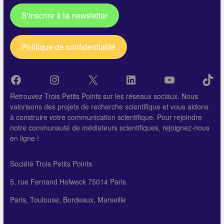
S'inscrire à la newsletter
Politique de confidentialité
Facebook
Instagram
X
LinkedIn
YouTube
Tik
Retrouvez Trois Petits Points sur les réseaux sociaux. Nous
valorisons des projets de recherche scientifique et vous aidons
à construire votre communication scientifique. Pour rejoindre
notre communauté de médiateurs scientifiques, rejoignez-nous
en ligne !
Société Trois Petits Points
5, rue Fernand Holweck 75014 Paris
Paris, Toulouse, Bordeaux, Marseille