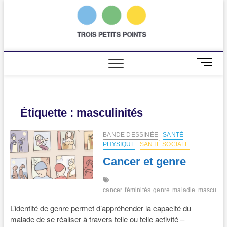
Skip
to
trois
AGENCE DE
content
COMMUNICATION
SCIENTIFIQUE
petits
points
M
e
n
u
B
Étiquette :
masculinités
u
t
BANDE DESSINÉE
SANTÉ
t
PHYSIQUE
SANTÉ SOCIALE
o
Cancer et genre
n
cancer
féminités
genre
maladie
masculini
L’identité de genre permet d’appréhender la capacité du
malade de se réaliser à travers telle ou telle activité –