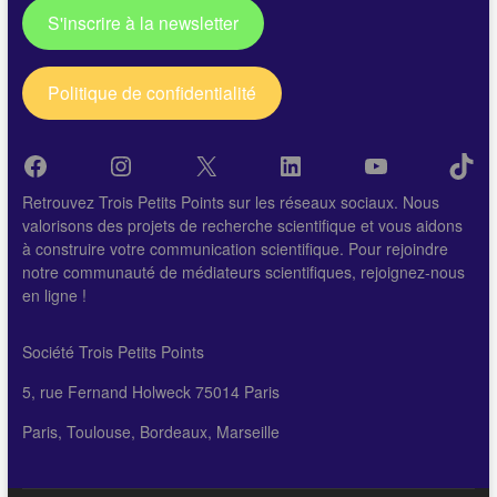
S'inscrire à la newsletter
Politique de confidentialité
Facebook
Instagram
X
LinkedIn
YouTube
Tik
Retrouvez Trois Petits Points sur les réseaux sociaux. Nous
valorisons des projets de recherche scientifique et vous aidons
à construire votre communication scientifique. Pour rejoindre
notre communauté de médiateurs scientifiques, rejoignez-nous
en ligne !
Société Trois Petits Points
5, rue Fernand Holweck 75014 Paris
Paris, Toulouse, Bordeaux, Marseille