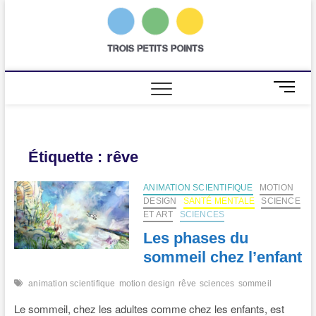
Skip
to
trois
AGENCE DE
content
COMMUNICATION
SCIENTIFIQUE
petits
points
M
e
n
u
B
Étiquette :
rêve
u
t
ANIMATION SCIENTIFIQUE
MOTION
t
DESIGN
SANTÉ MENTALE
SCIENCE
o
ET ART
SCIENCES
n
Les phases du
sommeil chez l’enfant
animation scientifique
motion design
rêve
sciences
sommeil
Le sommeil, chez les adultes comme chez les enfants, est