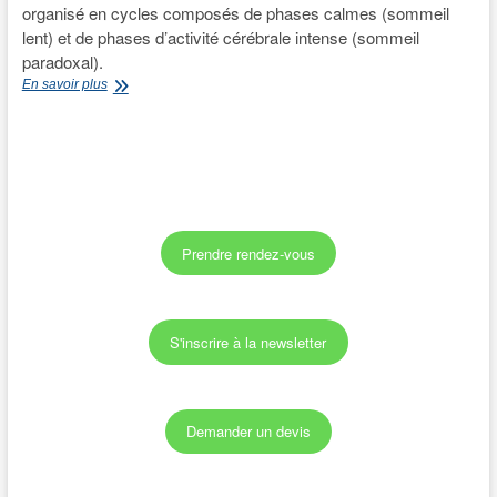
organisé en cycles composés de phases calmes (sommeil
lent) et de phases d’activité cérébrale intense (sommeil
paradoxal).
Les
En savoir plus
phases
du
sommeil
chez
l’enfant
Prendre rendez-vous
S'inscrire à la newsletter
Demander un devis