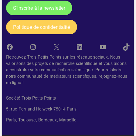
S'inscrire à la newsletter
Politique de confidentialité
Facebook
Instagram
X
LinkedIn
YouTube
Tik
Retrouvez Trois Petits Points sur les réseaux sociaux. Nous
valorisons des projets de recherche scientifique et vous aidons
à construire votre communication scientifique. Pour rejoindre
notre communauté de médiateurs scientifiques, rejoignez-nous
en ligne !
Société Trois Petits Points
5, rue Fernand Holweck 75014 Paris
Paris, Toulouse, Bordeaux, Marseille