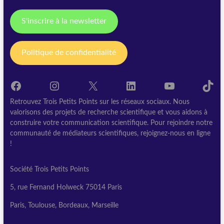
S'inscrire à la newsletter
Politique de confidentialité
Facebook
Instagram
X
LinkedIn
YouTube
TikT
Retrouvez Trois Petits Points sur les réseaux sociaux. Nous
valorisons des projets de recherche scientifique et vous aidons à
construire votre communication scientifique. Pour rejoindre notre
communauté de médiateurs scientifiques, rejoignez-nous en ligne
!
Société Trois Petits Points
5, rue Fernand Holweck 75014 Paris
Paris, Toulouse, Bordeaux, Marseille