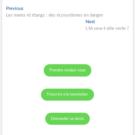
Navigation
Previous
Previous
post:
Les mares et étangs : des écosystèmes en danger
de
Next
Next
l’article
post:
L’IA sera-t-elle verte ?
Prendre rendez-vous
S'inscrire à la newsletter
Demander un devis