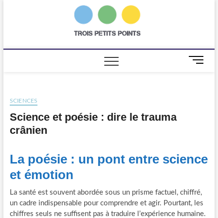
Skip
to
trois
AGENCE DE
content
COMMUNICATION
SCIENTIFIQUE
petits
points
M
e
n
u
SCIENCES
B
u
Science et poésie : dire le trauma
t
crânien
t
o
La poésie : un pont entre science
n
et émotion
La santé est souvent abordée sous un prisme factuel, chiffré,
un cadre indispensable pour comprendre et agir. Pourtant, les
chiffres seuls ne suffisent pas à traduire l’expérience humaine.