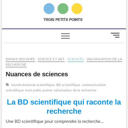
Skip
to
trois
AGENCE DE
content
COMMUNICATION
SCIENTIFIQUE
petits
points
M
e
n
u
BANDE DESSINÉE
SCIENCE ET ART
SCIENCES
VALORISATION DE LA
B
RECHERCHE
u
t
Nuances de sciences
t
o
bande-dessinée scientifique
BD scientifique
communication
scientifique
trois petits points
valorisation de la recherche
n
La BD scientifique qui raconte la
recherche
Une BD scientifique pour comprendre la recherche…