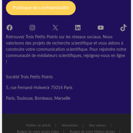
Politique de confidentialité
Facebook
Instagram
X
LinkedIn
YouTube
TikT
Retrouvez Trois Petits Points sur les réseaux sociaux. Nous
valorisons des projets de recherche scientifique et vous aidons à
construire votre communication scientifique. Pour rejoindre notre
communauté de médiateurs scientifiques, rejoignez-nous en ligne
!
Société Trois Petits Points
5, rue Fernand Holweck 75014 Paris
Paris, Toulouse, Bordeaux, Marseille
Publier un article
Newsletter
Nos valeurs
Budget de votre projet vidéo
Budget de votre Motion design