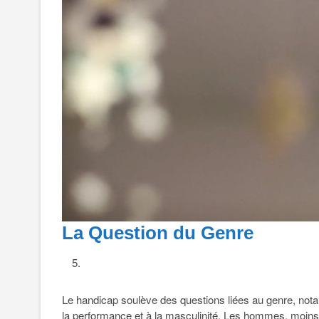
La Question du Genre
Le handicap soulève des questions liées au genre, nota
la performance et à la masculinité. Les hommes, moins 