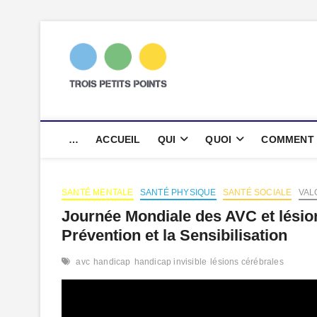
Skip
to
content
trois petits p
AGENCE DE COMMUNICATION SC
…
ACCUEIL
QUI
QUOI
COMMENT
SANTÉ MENTALE
SANTÉ PHYSIQUE
SANTÉ SOCIALE
VAL
Journée Mondiale des AVC et lésion
Prévention et la Sensibilisation
avc
handicap
handicap invisible
lésions cérébrales