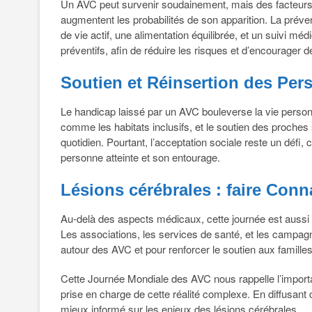
Un AVC peut survenir soudainement, mais des facteurs de
augmentent les probabilités de son apparition. La prév
de vie actif, une alimentation équilibrée, et un suivi mé
préventifs, afin de réduire les risques et d’encourager 
Soutien et Réinsertion des Pe
Le handicap laissé par un AVC bouleverse la vie person
comme les habitats inclusifs, et le soutien des proches
quotidien. Pourtant, l’acceptation sociale reste un défi, 
personne atteinte et son entourage.
Lésions cérébrales : faire Connaî
Au-delà des aspects médicaux, cette journée est aussi l’
Les associations, les services de santé, et les campag
autour des AVC et pour renforcer le soutien aux famille
Cette Journée Mondiale des AVC nous rappelle l’import
prise en charge de cette réalité complexe. En diffusant 
mieux informé sur les enjeux des lésions cérébrales.