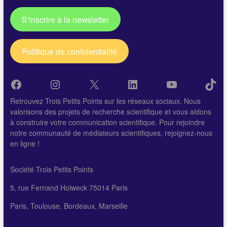
S'inscrire à la newsletter
Politique de confidentialité
Facebook
Instagram
X
LinkedIn
YouTube
Tik
Retrouvez Trois Petits Points sur les réseaux sociaux. Nous
valorisons des projets de recherche scientifique et vous aidons
à construire votre communication scientifique. Pour rejoindre
notre communauté de médiateurs scientifiques, rejoignez-nous
en ligne !
Société Trois Petits Points
5, rue Fernand Holweck 75014 Paris
Paris, Toulouse, Bordeaux, Marseille