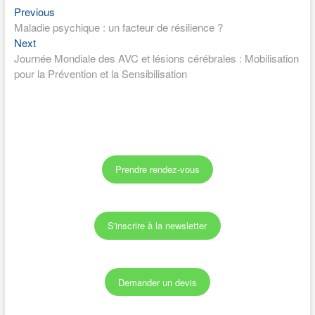
Previous
Navigation
Previous
post:
Maladie psychique : un facteur de résilience ?
de
Next
Next
l’article
post:
Journée Mondiale des AVC et lésions cérébrales : Mobilisation
pour la Prévention et la Sensibilisation
Prendre rendez-vous
S'inscrire à la newsletter
Demander un devis