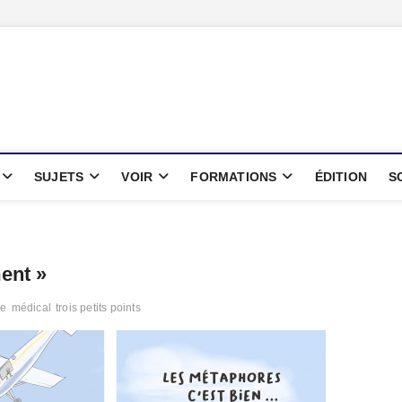
oints
IENTIFIQUE
SUJETS
VOIR
FORMATIONS
ÉDITION
S
ment »
ie
médical
trois petits points