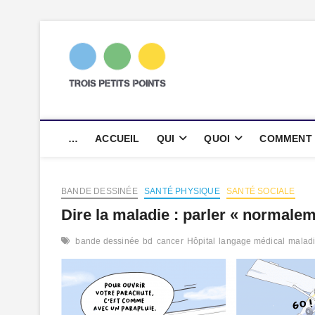
Skip
to
content
trois petits p
AGENCE DE COMMUNICATION SC
…
ACCUEIL
QUI
QUOI
COMMENT
BANDE DESSINÉE
SANTÉ PHYSIQUE
SANTÉ SOCIALE
Dire la maladie : parler « normale
bande dessinée
bd
cancer
Hôpital
langage médical
malad