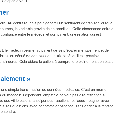
x étapes à venir.
mer
elle. Au contraire, cela peut générer un sentiment de trahison lorsque
sources, la véritable gravité de sa condition. Cette dissonance entre 
de confiance entre le médecin et son patient, une relation qui est
t, le médecin permet au patient de se préparer mentalement et de
être brutal ou dénué de compassion, mais plutôt qu’il est possible
et sincères. Cela aidera le patient à comprendre pleinement son état 
malement »
re une simple transmission de données médicales. C’est un moment
s du médecin. Cependant, empathie ne veut pas dire réticence à
e que vit le patient, anticiper ses réactions, et l’accompagner avec
re à ses questions avec honnêteté et patience, sans céder à la tentati
t entendre.