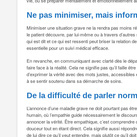
vie, ou se préparer mentalement et émotionnellement au
Ne pas minimiser, mais infor
Minimiser une situation grave ne la rendra pas moins ré
le patient découvre, par lui-même ou à travers d’autres 
qui est dit et ce qui est ressenti peut briser la relation 
essentielle pour un suivi médical efficace.
En revanche, en communiquant avec clarté dès le dépar
faire face à la réalité. Cela ne signifie pas qu’il faille 
d’exprimer la vérité avec des mots justes, accessibles 
à se sentir soutenu dans sa démarche de soins.
De la difficulté de parler nor
L’annonce d’une maladie grave ne doit pourtant pas êt
humain, où l’empathie guide nécessairement le discour
annoncer la vérité. Être empathique, c’est comprendre c
douceur tout en étant direct. Cela signifie aussi répond
de lui dire ce qu’il veut entendre, mais plutôt ce qu’il doi