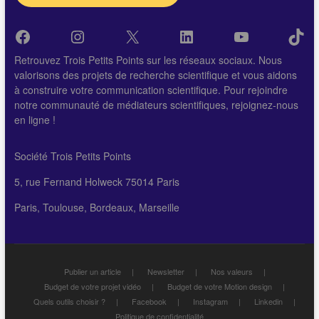
Facebook
Instagram
X
LinkedIn
YouTube
Tik
Retrouvez Trois Petits Points sur les réseaux sociaux. Nous
valorisons des projets de recherche scientifique et vous aidons
à construire votre communication scientifique. Pour rejoindre
notre communauté de médiateurs scientifiques, rejoignez-nous
en ligne !
Société Trois Petits Points
5, rue Fernand Holweck 75014 Paris
Paris, Toulouse, Bordeaux, Marseille
Publier un article
Newsletter
Nos valeurs
Budget de votre projet vidéo
Budget de votre Motion design
Quels outils choisir ?
Facebook
Instagram
Linkedin
Politique de confidentialité