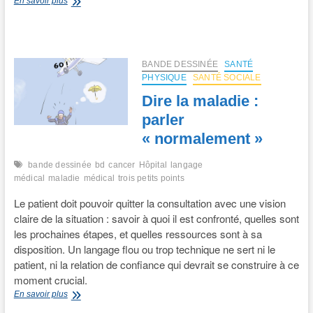
Maladie
En savoir plus
psychique
:
un
facteur
de
BANDE DESSINÉE
SANTÉ
résilience
PHYSIQUE
SANTÉ SOCIALE
?
Dire la maladie :
parler
« normalement »
bande dessinée
bd
cancer
Hôpital
langage
médical
maladie
médical
trois petits points
Le patient doit pouvoir quitter la consultation avec une vision
claire de la situation : savoir à quoi il est confronté, quelles sont
les prochaines étapes, et quelles ressources sont à sa
disposition. Un langage flou ou trop technique ne sert ni le
patient, ni la relation de confiance qui devrait se construire à ce
moment crucial.
Dire
En savoir plus
la