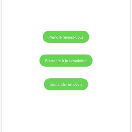
maladie
:
parler
« normalement »
Prendre rendez-vous
S'inscrire à la newsletter
Demander un devis