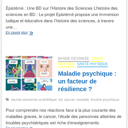
Épistémè : Une BD sur l’Histoire des Sciences L’histoire des
sciences en BD : Le projet Epistémè propose une immersion
ludique et éducative dans l’histoire des sciences, à travers
une…
L’histoire
En savoir plus
des
sciences
en
BD
BANDE DESSINÉE
SANTÉ
MENTALE
SANTÉ PHYSIQUE
Maladie psychique :
un facteur de
résilience ?
bande-dessinée scientifique
bd
cancer
maladie
trouble psychique
Pour comprendre nos réactions face à la plus courante des
maladies graves, le cancer, l’étude des personnes atteintes de
troubles psychiatriques est riche d’enseignements.