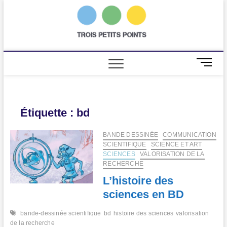
Skip
to
trois
AGENCE DE
content
COMMUNICATION
SCIENTIFIQUE
petits
points
M
e
n
u
B
Étiquette :
bd
u
t
BANDE DESSINÉE
COMMUNICATION
t
SCIENTIFIQUE
SCIENCE ET ART
o
SCIENCES
VALORISATION DE LA
n
RECHERCHE
L’histoire des
sciences en BD
bande-dessinée scientifique
bd
histoire des sciences
valorisation
de la recherche