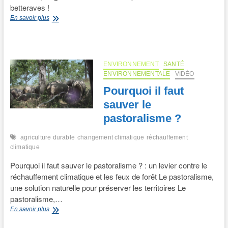
betteraves !
Dis
En savoir plus
papa,
comment
on
fait
du
ENVIRONNEMENT
SANTÉ
sucre
ENVIRONNEMENTALE
VIDÉO
?
Pourquoi il faut
sauver le
pastoralisme ?
agriculture durable
changement climatique
réchauffement
climatique
Pourquoi il faut sauver le pastoralisme ? : un levier contre le
réchauffement climatique et les feux de forêt Le pastoralisme,
une solution naturelle pour préserver les territoires Le
pastoralisme,…
Pourquoi
En savoir plus
il
faut