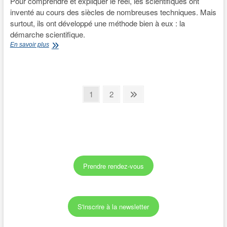
Pour comprendre et expliquer le réel, les scientifiques ont
inventé au cours des siècles de nombreuses techniques. Mais
surtout, ils ont développé une méthode bien à eux : la
démarche scientifique.
La
En savoir plus
démarche
scientifique
:
Kesako
Pagination
?
Page
Page
Next
1
2
page
des
publications
Prendre rendez-vous
S'inscrire à la newsletter