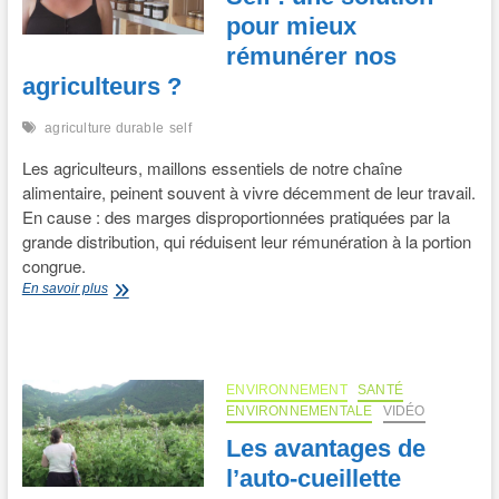
pour mieux
rémunérer nos
agriculteurs ?
agriculture durable
self
Les agriculteurs, maillons essentiels de notre chaîne
alimentaire, peinent souvent à vivre décemment de leur travail.
En cause : des marges disproportionnées pratiquées par la
grande distribution, qui réduisent leur rémunération à la portion
congrue.
Self
En savoir plus
:
une
solution
pour
mieux
ENVIRONNEMENT
SANTÉ
rémunérer
ENVIRONNEMENTALE
VIDÉO
nos
Les avantages de
agriculteurs
?
l’auto-cueillette