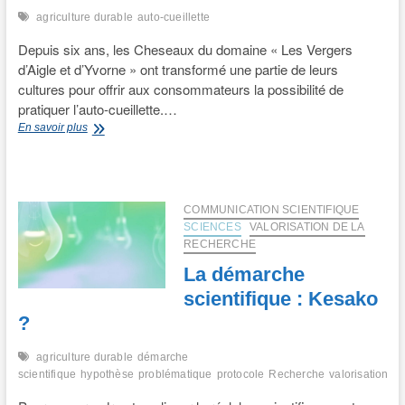
agriculture durable
auto-cueillette
Depuis six ans, les Cheseaux du domaine « Les Vergers
d’Aigle et d’Yvorne » ont transformé une partie de leurs
cultures pour offrir aux consommateurs la possibilité de
pratiquer l’auto-cueillette.…
Les
En savoir plus
avantages
de
l’auto-
cueillette
COMMUNICATION SCIENTIFIQUE
SCIENCES
VALORISATION DE LA
RECHERCHE
La démarche
scientifique : Kesako
?
agriculture durable
démarche
scientifique
hypothèse
problématique
protocole
Recherche
valorisation