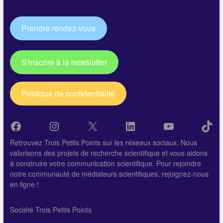
Prendre rendez-vous
S'inscrire à la newsletter
Politique de confidentialité
Facebook
Instagram
X
LinkedIn
YouTube
Tik
Retrouvez Trois Petits Points sur les réseaux sociaux. Nous
valorisons des projets de recherche scientifique et vous aidons
à construire votre communication scientifique. Pour rejoindre
notre communauté de médiateurs scientifiques, rejoignez-nous
en ligne !
Société Trois Petits Points