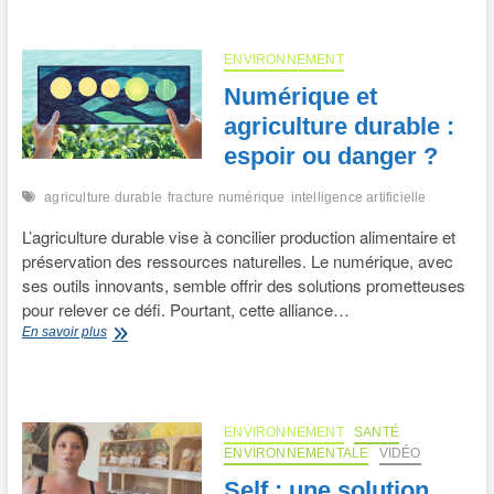
sauver
le
pastoralisme
ENVIRONNEMENT
?
Numérique et
agriculture durable :
espoir ou danger ?
agriculture durable
fracture numérique
intelligence artificielle
L’agriculture durable vise à concilier production alimentaire et
préservation des ressources naturelles. Le numérique, avec
ses outils innovants, semble offrir des solutions prometteuses
pour relever ce défi. Pourtant, cette alliance…
Numérique
En savoir plus
et
agriculture
durable
:
espoir
ENVIRONNEMENT
SANTÉ
ou
ENVIRONNEMENTALE
VIDÉO
danger
Self : une solution
?