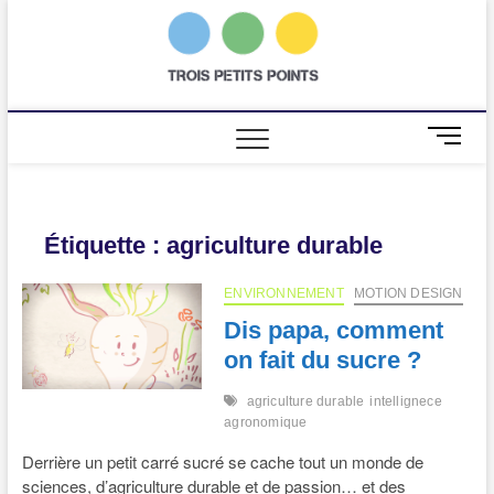
Skip
to
trois
AGENCE DE
content
COMMUNICATION
SCIENTIFIQUE
petits
points
M
e
n
u
B
Étiquette :
agriculture durable
u
t
ENVIRONNEMENT
MOTION DESIGN
t
Dis papa, comment
o
n
on fait du sucre ?
agriculture durable
intellignece
agronomique
Derrière un petit carré sucré se cache tout un monde de
sciences, d’agriculture durable et de passion… et des