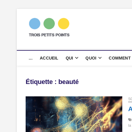
Skip
to
content
trois petits p
AGENCE DE COMMUNICATION SC
…
ACCUEIL
QUI
QUOI
COMMENT
Étiquette :
beauté
S
A
la