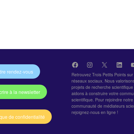
Facebook
Instagram
X
Linke
Y
dre rendez-vous
Retrouvez Trois Petits Points sur
réseaux sociaux. Nous valorison
projets de recherche scientifique
crire à la newsletter
aidons à construire votre commu
scientifique. Pour rejoindre notre
communauté de médiateurs scien
rejoignez-nous en ligne !
ique de confidentialité