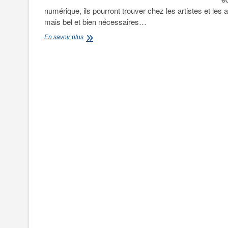
numérique, ils pourront trouver chez les artistes et les 
mais bel et bien nécessaires…
Climatologues,
En savoir plus
politiques
et
artistes
:
unissez-
vous
!