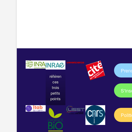
Pren
référen
ces
trois
S'ins
petits
points
Polit