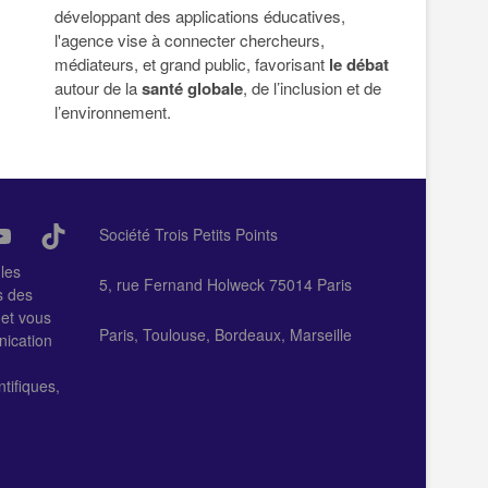
développant des applications éducatives,
l'agence vise à connecter chercheurs,
médiateurs, et grand public, favorisant
le débat
autour de la
santé globale
, de l’inclusion et de
l’environnement.
dIn
ouTube
TikTok
Société Trois Petits Points
 les
5, rue Fernand Holweck 75014 Paris
s des
 et vous
Paris, Toulouse, Bordeaux, Marseille
nication
tifiques,