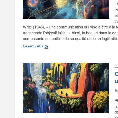
La
li
et
t
Write (1946), « une communication qui vise à être à la f
transcende l’objectif initial. » Ainsi, la beauté dans la
composante essentielle de sa qualité et de sa légitimité.
Art,
En savoir plus
philo
et
communication
scientifique
A
C
u
Pl
la
dé
éc