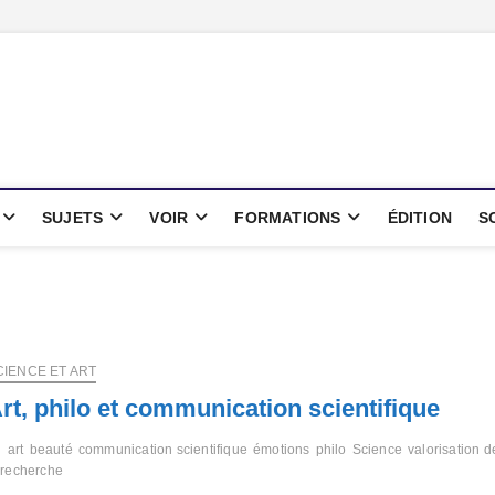
oints
IENTIFIQUE
SUJETS
VOIR
FORMATIONS
ÉDITION
S
CIENCE ET ART
rt, philo et communication scientifique
art
beauté
communication scientifique
émotions
philo
Science
valorisation d
 recherche