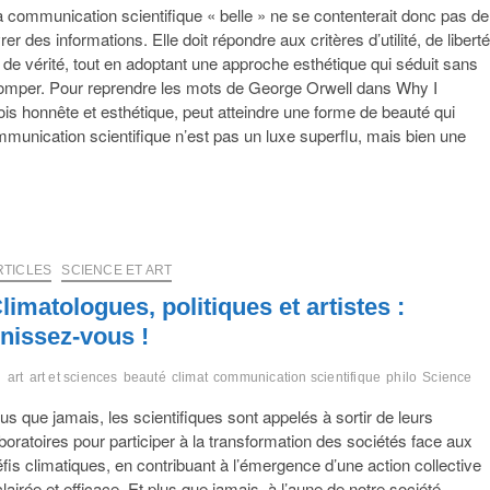
 communication scientifique « belle » ne se contenterait donc pas de
vrer des informations. Elle doit répondre aux critères d’utilité, de liberté
 de vérité, tout en adoptant une approche esthétique qui séduit sans
romper. Pour reprendre les mots de George Orwell dans Why I
ois honnête et esthétique, peut atteindre une forme de beauté qui
 communication scientifique n’est pas un luxe superflu, mais bien une
RTICLES
SCIENCE ET ART
limatologues, politiques et artistes :
nissez-vous !
art
art et sciences
beauté
climat
communication scientifique
philo
Science
us que jamais, les scientifiques sont appelés à sortir de leurs
boratoires pour participer à la transformation des sociétés face aux
fis climatiques, en contribuant à l’émergence d’une action collective
lairée et efficace. Et plus que jamais, à l’aune de notre société